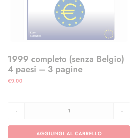
1999 completo (senza Belgio)
4 paesi – 3 pagine
€
9.00
1999
completo
(senza
AGGIUNGI AL CARRELLO