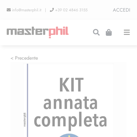
Salta
ACCEDI
info@masterphil.it |
+39 02 4846 3155
al
contenuto
Togg
Navi
PRODUZIONI
< Precedente
LINEA COLLEZIONISMO
FIERE
CONTATTI