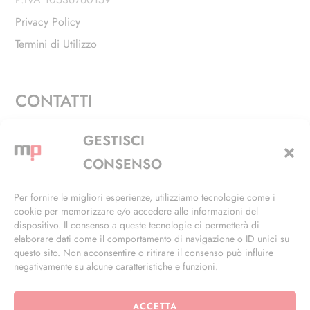
Privacy Policy
Termini di Utilizzo
CONTATTI
Via Alfieri, 27 - Trezzano Sul Naviglio (MI)
GESTISCI
+39 02 4846 3155
CONSENSO
+39 02 4846 3148
Per fornire le migliori esperienze, utilizziamo tecnologie come i
cookie per memorizzare e/o accedere alle informazioni del
info@masterphil.it
dispositivo. Il consenso a queste tecnologie ci permetterà di
elaborare dati come il comportamento di navigazione o ID unici su
questo sito. Non acconsentire o ritirare il consenso può influire
negativamente su alcune caratteristiche e funzioni.
ACCETTA