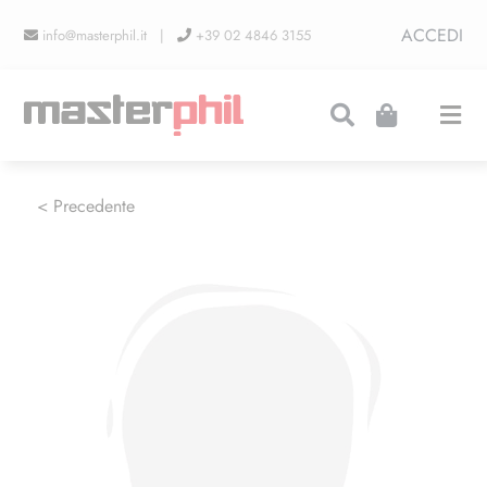
Salta
ACCEDI
info@masterphil.it |
+39 02 4846 3155
al
contenuto
Togg
Navi
PRODUZIONI
< Precedente
LINEA COLLEZIONISMO
FIERE
CONTATTI