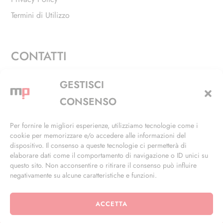
Termini di Utilizzo
CONTATTI
Via Alfieri, 27 - Trezzano Sul Naviglio (MI)
GESTISCI
+39 02 4846 3155
CONSENSO
+39 02 4846 3148
Per fornire le migliori esperienze, utilizziamo tecnologie come i
cookie per memorizzare e/o accedere alle informazioni del
info@masterphil.it
dispositivo. Il consenso a queste tecnologie ci permetterà di
elaborare dati come il comportamento di navigazione o ID unici su
questo sito. Non acconsentire o ritirare il consenso può influire
negativamente su alcune caratteristiche e funzioni.
ACCETTA
© 2026 | All Rights Reserved | Powered by
Ramdac