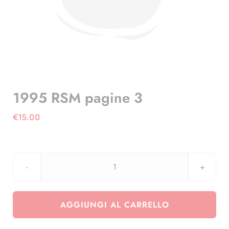
1995 RSM pagine 3
€
15.00
1995
RSM
pagine
AGGIUNGI AL CARRELLO
3
quantità