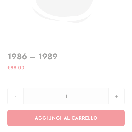
1986 – 1989
€
98.00
1986
-
1989
AGGIUNGI AL CARRELLO
quantità