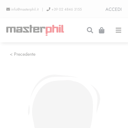
Salta
ACCEDI
info@masterphil.it |
+39 02 4846 3155
al
contenuto
Togg
Navi
PRODUZIONI
< Precedente
LINEA COLLEZIONISMO
FIERE
CONTATTI