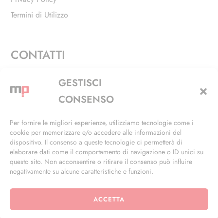
Termini di Utilizzo
CONTATTI
Via Alfieri, 27 - Trezzano Sul Naviglio (MI)
GESTISCI
+39 02 4846 3155
CONSENSO
+39 02 4846 3148
Per fornire le migliori esperienze, utilizziamo tecnologie come i
cookie per memorizzare e/o accedere alle informazioni del
info@masterphil.it
dispositivo. Il consenso a queste tecnologie ci permetterà di
elaborare dati come il comportamento di navigazione o ID unici su
questo sito. Non acconsentire o ritirare il consenso può influire
negativamente su alcune caratteristiche e funzioni.
ACCETTA
© 2026 | All Rights Reserved | Powered by
Ramdac