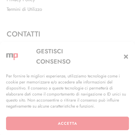
Termini di Utilizzo
CONTATTI
Via Alfieri, 27 - Trezzano Sul Naviglio (MI)
GESTISCI
+39 02 4846 3155
CONSENSO
+39 02 4846 3148
Per fornire le migliori esperienze, utilizziamo tecnologie come i
cookie per memorizzare e/o accedere alle informazioni del
info@masterphil.it
dispositivo. Il consenso a queste tecnologie ci permetterà di
elaborare dati come il comportamento di navigazione o ID unici su
questo sito. Non acconsentire o ritirare il consenso può influire
negativamente su alcune caratteristiche e funzioni.
ACCETTA
© 2026 | All Rights Reserved | Powered by
Ramdac