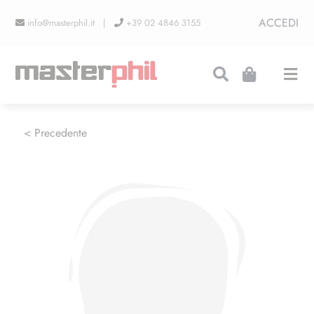
Salta
ACCEDI
info@masterphil.it |
+39 02 4846 3155
al
contenuto
Togg
Navi
PRODUZIONI
< Precedente
LINEA COLLEZIONISMO
FIERE
CONTATTI