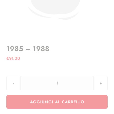
1985 – 1988
€
91.00
1985
-
1988
AGGIUNGI AL CARRELLO
quantità