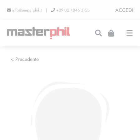
Salta
ACCEDI
info@masterphil.it |
+39 02 4846 3155
al
contenuto
Togg
Navi
PRODUZIONI
< Precedente
LINEA COLLEZIONISMO
FIERE
CONTATTI