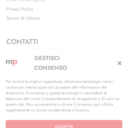
Privacy Policy
Termini di Utilizzo
CONTATTI
Via Alfieri, 27 - Trezzano Sul Naviglio (MI)
GESTISCI
+39 02 4846 3155
CONSENSO
+39 02 4846 3148
Per fornire le migliori esperienze, utilizziamo tecnologie come i
cookie per memorizzare e/o accedere alle informazioni del
info@masterphil.it
dispositivo. Il consenso a queste tecnologie ci permetterà di
elaborare dati come il comportamento di navigazione o ID unici su
questo sito. Non acconsentire o ritirare il consenso può influire
negativamente su alcune caratteristiche e funzioni.
ACCETTA