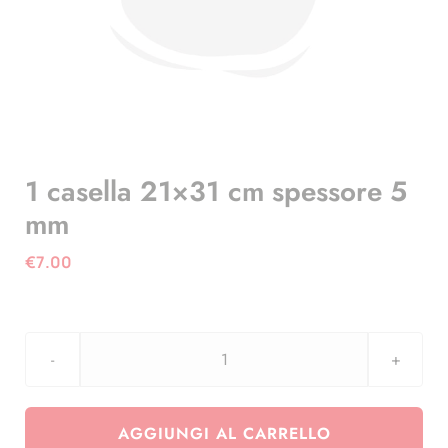
1 casella 21×31 cm spessore 5
mm
€
7.00
1
casella
21x31
AGGIUNGI AL CARRELLO