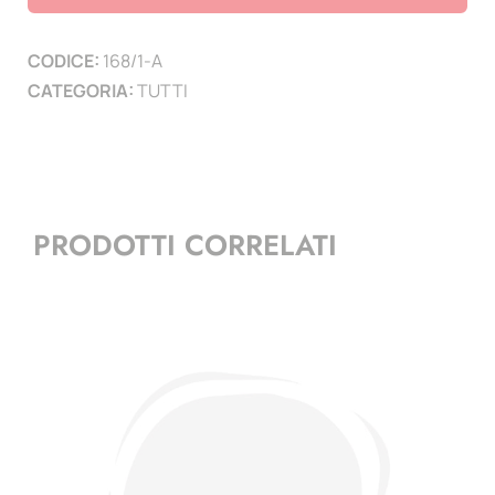
cm
spessore
CODICE:
168/1-A
5
CATEGORIA:
TUTTI
mm
quantità
PRODOTTI CORRELATI