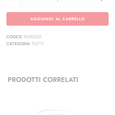
aggiornamento
Stamp
&
AGGIUNGI AL CARRELLO
Coin
-
CODICE:
91/SCV21
Card
CATEGORIA:
TUTTI
n.
36-
37-
38-
39
PRODOTTI CORRELATI
-
2021
quantità