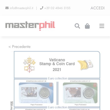
Salta
ACCEDI
info@masterphil.it |
+39 02 4846 3155
al
contenuto
Togg
Navi
PRODUZIONI
< Precedente
LINEA COLLEZIONISMO
FIERE
CONTATTI