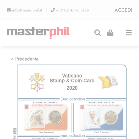
Salta
ACCEDI
info@masterphil.it |
+39 02 4846 3155
al
contenuto
Togg
Navi
PRODUZIONI
< Precedente
LINEA COLLEZIONISMO
FIERE
CONTATTI