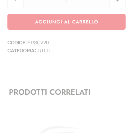
aggiornamento
Stamp
&
AGGIUNGI AL CARRELLO
Coin
-
CODICE:
91/SCV20
Card
CATEGORIA:
TUTTI
n.
32-
33-
34-
35
PRODOTTI CORRELATI
-
2020
quantità