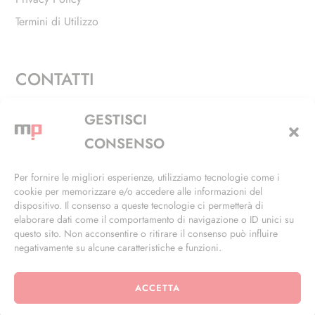
Termini di Utilizzo
CONTATTI
Via Alfieri, 27 - Trezzano Sul Naviglio (MI)
GESTISCI
+39 02 4846 3155
CONSENSO
+39 02 4846 3148
Per fornire le migliori esperienze, utilizziamo tecnologie come i
cookie per memorizzare e/o accedere alle informazioni del
info@masterphil.it
dispositivo. Il consenso a queste tecnologie ci permetterà di
elaborare dati come il comportamento di navigazione o ID unici su
questo sito. Non acconsentire o ritirare il consenso può influire
negativamente su alcune caratteristiche e funzioni.
ACCETTA
© 2026 | All Rights Reserved | Powered by
Ramdac