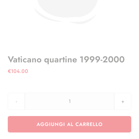
Vaticano quartine 1999-2000
€
104.00
Vaticano
quartine
1999-
AGGIUNGI AL CARRELLO
2000
quantità