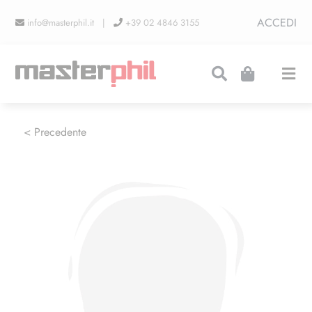
Salta
ACCEDI
info@masterphil.it |
+39 02 4846 3155
al
contenuto
Togg
Navi
PRODUZIONI
< Precedente
LINEA COLLEZIONISMO
FIERE
CONTATTI