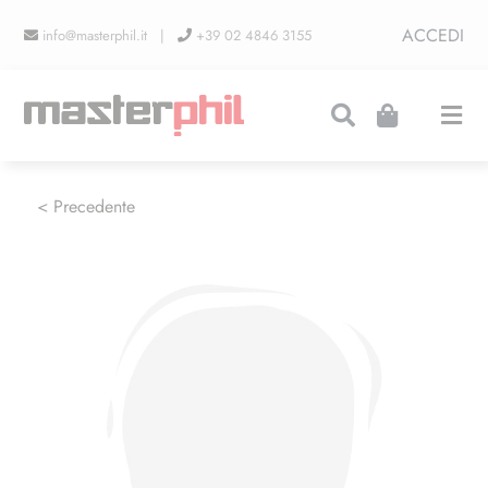
Salta
ACCEDI
info@masterphil.it |
+39 02 4846 3155
al
contenuto
Togg
Navi
PRODUZIONI
< Precedente
LINEA COLLEZIONISMO
FIERE
CONTATTI