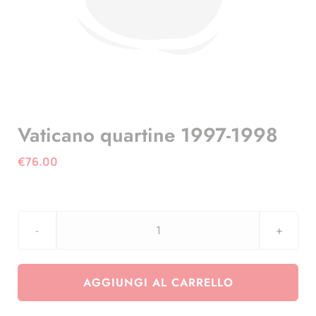
Vaticano quartine 1997-1998
€
76.00
Vaticano
quartine
1997-
AGGIUNGI AL CARRELLO
1998
quantità