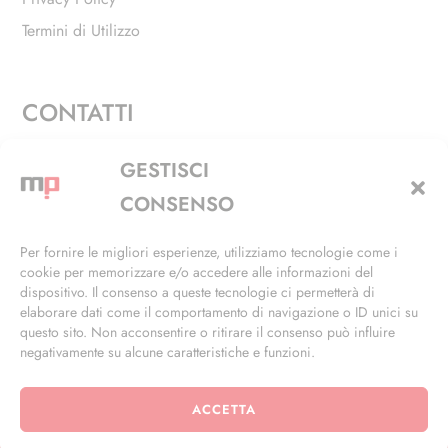
Termini di Utilizzo
CONTATTI
Via Alfieri, 27 - Trezzano Sul Naviglio (MI)
GESTISCI
+39 02 4846 3155
CONSENSO
+39 02 4846 3148
Per fornire le migliori esperienze, utilizziamo tecnologie come i
cookie per memorizzare e/o accedere alle informazioni del
info@masterphil.it
dispositivo. Il consenso a queste tecnologie ci permetterà di
elaborare dati come il comportamento di navigazione o ID unici su
questo sito. Non acconsentire o ritirare il consenso può influire
negativamente su alcune caratteristiche e funzioni.
ACCETTA
© 2026 | All Rights Reserved | Powered by
Ramdac