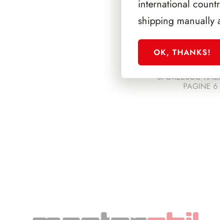
international count
shipping manually 
OK, THANKS!
SFORZESCO ITALI
PAGINE 6