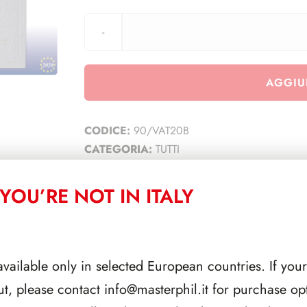
AGGIU
CODICE:
90/VAT20B
CATEGORIA:
TUTTI
YOU’RE NOT IN ITALY
CORRELATI
available only in selected European countries. If your
ut, please contact
info@masterphil.it
for purchase opt