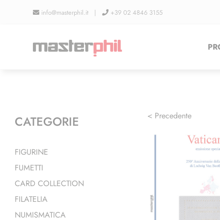
Salta
info@masterphil.it |
+39 02 4846 3155
al
contenuto
PR
< Precedente
CATEGORIE
FIGURINE
FUMETTI
CARD COLLECTION
FILATELIA
NUMISMATICA