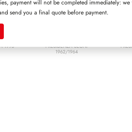
ries, payment will not be completed immediately: we w
and send you a final quote before payment.
A 1993
PRESIDENZA SEGNI
PRES
1962/1964