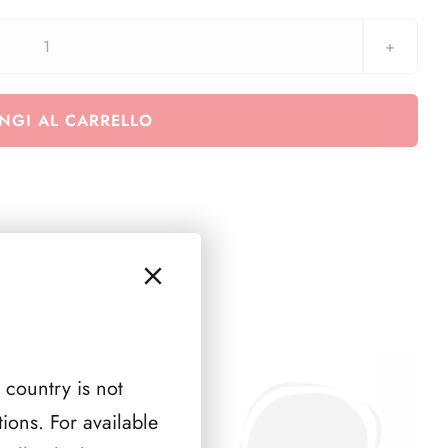
aggiornamanto
Vaticano
anno
NGI AL CARRELLO
2020
-
ES
-
Ludwig
Van
Beethoven
quantità
 country is not
ions. For available