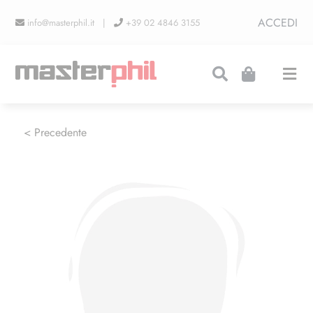
Salta
ACCEDI
info@masterphil.it |
+39 02 4846 3155
al
contenuto
Togg
Navi
PRODUZIONI
< Precedente
LINEA COLLEZIONISMO
FIERE
CONTATTI