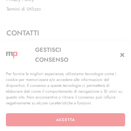
Termini di Utilizzo
CONTATTI
Via Alfieri, 27 - Trezzano Sul Naviglio (MI)
GESTISCI
+39 02 4846 3155
CONSENSO
+39 02 4846 3148
Per fornire le migliori esperienze, utilizziamo tecnologie come i
cookie per memorizzare e/o accedere alle informazioni del
info@masterphil.it
dispositivo. Il consenso a queste tecnologie ci permetterà di
elaborare dati come il comportamento di navigazione o ID unici su
questo sito. Non acconsentire o ritirare il consenso può influire
negativamente su alcune caratteristiche e funzioni.
ACCETTA
© 2026 | All Rights Reserved | Powered by
Ramdac