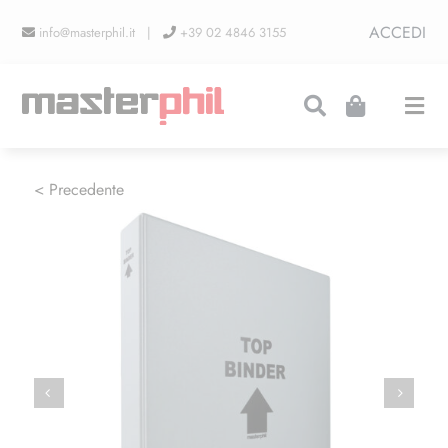
Salta
ACCEDI
info@masterphil.it |
+39 02 4846 3155
al
contenuto
Togg
Navi
PRODUZIONI
< Precedente
LINEA COLLEZIONISMO
FIERE
CONTATTI