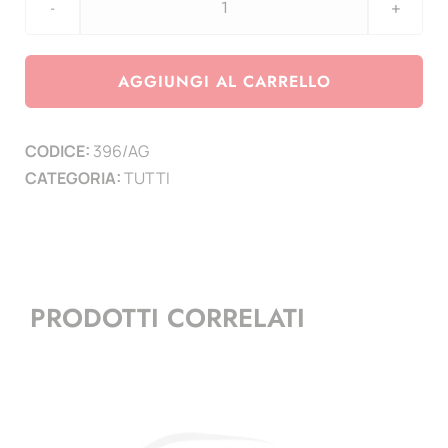
TOP
BINDER
solo
AGGIUNGI AL CARRELLO
Copertina
grigia
CODICE:
396/AG
quantità
CATEGORIA:
TUTTI
PRODOTTI CORRELATI