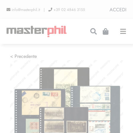
Salta
ACCEDI
info@masterphil.it |
+39 02 4846 3155
al
contenuto
Togg
Navi
PRODUZIONI
< Precedente
LINEA COLLEZIONISMO
FIERE
CONTATTI