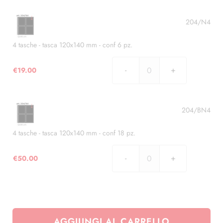
6
pz.
204/N4
quantità
4 tasche - tasca 120x140 mm - conf 6 pz.
€
19.00
4
tasche
-
tasca
204/BN4
120x140
mm
4 tasche - tasca 120x140 mm - conf 18 pz.
-
conf
€
50.00
4
6
tasche
pz.
-
quantità
tasca
120x140
AGGIUNGI AL CARRELLO
mm