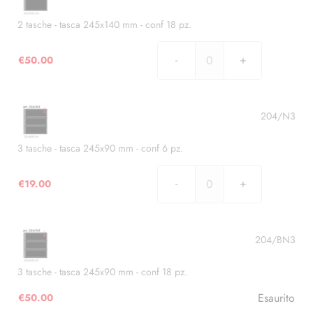
2 tasche - tasca 245x140 mm - conf 18 pz.
€
50.00
2
tasche
-
tasca
204/N3
245x140
mm
3 tasche - tasca 245x90 mm - conf 6 pz.
-
conf
€
19.00
3
18
tasche
pz.
-
quantità
tasca
204/BN3
245x90
mm
3 tasche - tasca 245x90 mm - conf 18 pz.
-
Esaurito
€
50.00
conf