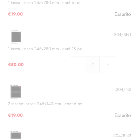
1 tasca - tasca 245x280 mm - conf 6 pz.
Esaurito
€
19.00
204/BN1
1 tasca - tasca 245x280 mm - conf 18 pz.
€
50.00
1
tasca
-
tasca
204/N2
245x280
mm
2 tasche - tasca 245x140 mm - conf 6 pz.
-
Esaurito
€
19.00
conf
18
pz.
204/BN2
quantità