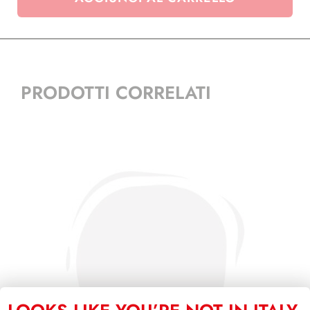
-
conf
18
pz.
quantità
PRODOTTI CORRELATI