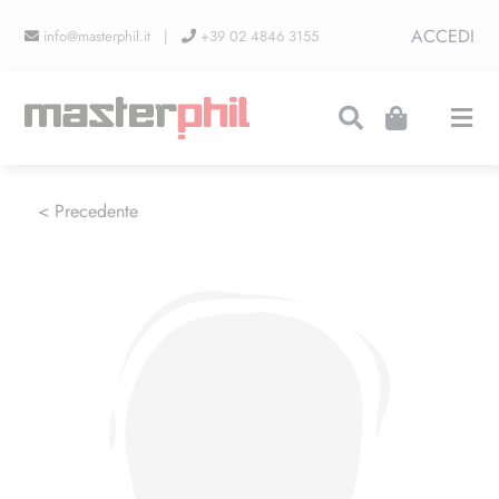
Salta
ACCEDI
info@masterphil.it |
+39 02 4846 3155
al
contenuto
Togg
Navi
PRODUZIONI
< Precedente
LINEA COLLEZIONISMO
FIERE
CONTATTI