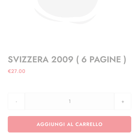
SVIZZERA 2009 ( 6 PAGINE )
€
27.00
SVIZZERA
2009
(
AGGIUNGI AL CARRELLO
6
PAGINE