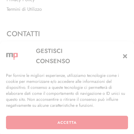
Termini di Utilizzo
CONTATTI
Via Alfieri, 27 - Trezzano Sul Naviglio (MI)
GESTISCI
+39 02 4846 3155
CONSENSO
+39 02 4846 3148
Per fornire le migliori esperienze, utilizziamo tecnologie come i
cookie per memorizzare e/o accedere alle informazioni del
info@masterphil.it
dispositivo. Il consenso a queste tecnologie ci permetterà di
elaborare dati come il comportamento di navigazione o ID unici su
questo sito. Non acconsentire o ritirare il consenso può influire
negativamente su alcune caratteristiche e funzioni.
ACCETTA
© 2026 | All Rights Reserved | Powered by
Ramdac