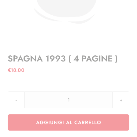
SPAGNA 1993 ( 4 PAGINE )
€
18.00
SPAGNA
1993
(
AGGIUNGI AL CARRELLO
4
PAGINE