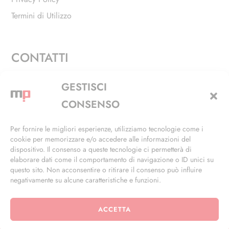
Termini di Utilizzo
CONTATTI
Via Alfieri, 27 - Trezzano Sul Naviglio (MI)
GESTISCI
+39 02 4846 3155
CONSENSO
+39 02 4846 3148
Per fornire le migliori esperienze, utilizziamo tecnologie come i
cookie per memorizzare e/o accedere alle informazioni del
info@masterphil.it
dispositivo. Il consenso a queste tecnologie ci permetterà di
elaborare dati come il comportamento di navigazione o ID unici su
questo sito. Non acconsentire o ritirare il consenso può influire
negativamente su alcune caratteristiche e funzioni.
ACCETTA
© 2026 | All Rights Reserved | Powered by
Ramdac