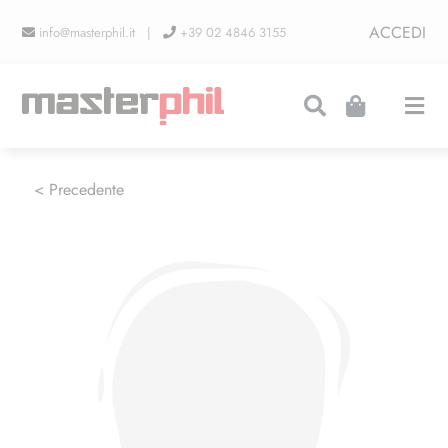
Salta
ACCEDI
info@masterphil.it |
+39 02 4846 3155
al
contenuto
Togg
Navi
PRODUZIONI
< Precedente
LINEA COLLEZIONISMO
FIERE
CONTATTI