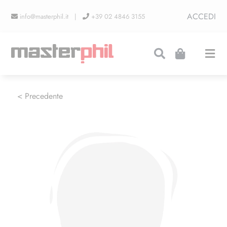
Salta
ACCEDI
info@masterphil.it |
+39 02 4846 3155
al
contenuto
Togg
Navi
PRODUZIONI
< Precedente
LINEA COLLEZIONISMO
FIERE
CONTATTI