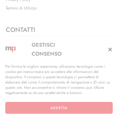
Termini di Utilizzo
CONTATTI
Via Alfieri, 27 - Trezzano Sul Naviglio (MI)
GESTISCI
+39 02 4846 3155
CONSENSO
+39 02 4846 3148
Per fornire le migliori esperienze, utilizziamo tecnologie come i
cookie per memorizzare e/o accedere alle informazioni del
info@masterphil.it
dispositivo. Il consenso a queste tecnologie ci permetterà di
elaborare dati come il comportamento di navigazione o ID unici su
questo sito. Non acconsentire o ritirare il consenso può influire
negativamente su alcune caratteristiche e funzioni.
ACCETTA
© 2026 | All Rights Reserved | Powered by
Ramdac