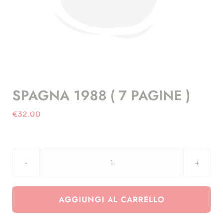
SPAGNA 1988 ( 7 PAGINE )
€
32.00
SPAGNA
1988
(
AGGIUNGI AL CARRELLO
7
PAGINE