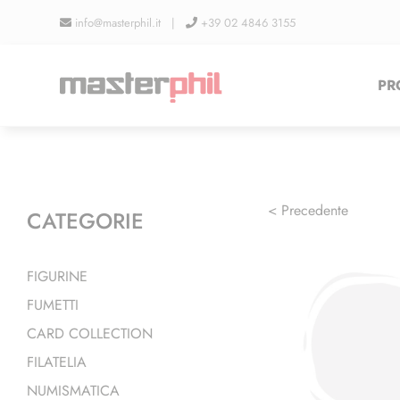
Salta
info@masterphil.it |
+39 02 4846 3155
al
contenuto
PR
< Precedente
CATEGORIE
FIGURINE
FUMETTI
CARD COLLECTION
FILATELIA
NUMISMATICA