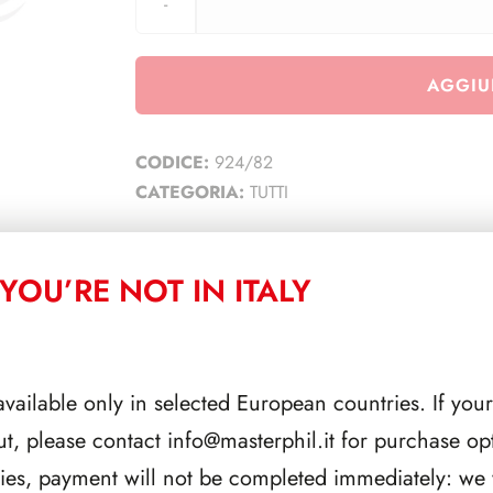
AGGIU
CODICE:
924/82
CATEGORIA:
TUTTI
YOU’RE NOT IN ITALY
CORRELATI
available only in selected European countries. If your
ut, please contact
info@masterphil.it
for purchase opt
ries, payment will not be completed immediately: we w