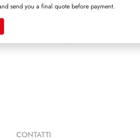
and send you a final quote before payment.
A 1994
PRESIDENZA COSSIGA
PRES
1985/1992
CONTATTI