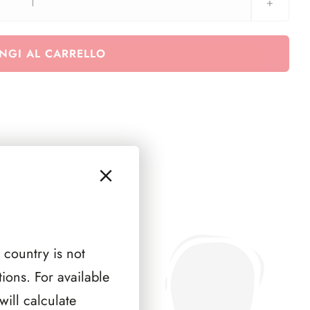
SPAGNA
1982
(
NGI AL CARRELLO
6
PAGINE
)
quantità
 country is not
ions. For available
ill calculate