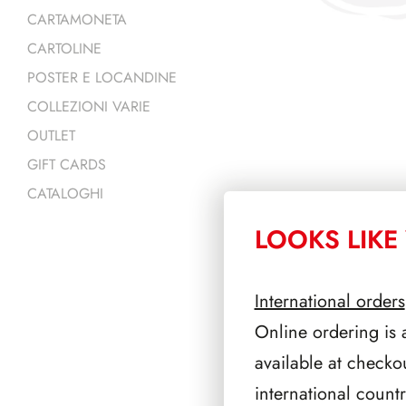
CARTAMONETA
CARTOLINE
POSTER E LOCANDINE
COLLEZIONI VARIE
OUTLET
GIFT CARDS
CATALOGHI
LOOKS LIKE 
PRODOTTI 
International orders
Online ordering is 
available at checko
international count