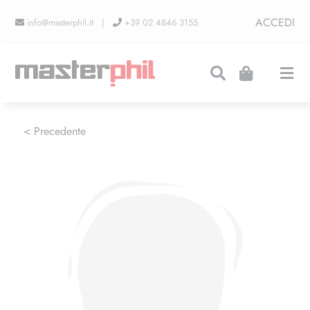
Salta
ACCEDI
info@masterphil.it |
+39 02 4846 3155
al
contenuto
Togg
Navi
PRODUZIONI
< Precedente
LINEA COLLEZIONISMO
FIERE
CONTATTI