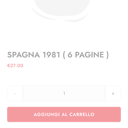
SPAGNA 1981 ( 6 PAGINE )
€
27.00
SPAGNA
1981
(
AGGIUNGI AL CARRELLO
6
PAGINE