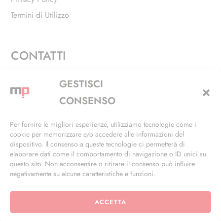
Termini di Utilizzo
CONTATTI
Via Alfieri, 27 - Trezzano Sul Naviglio (MI)
GESTISCI
+39 02 4846 3155
CONSENSO
+39 02 4846 3148
Per fornire le migliori esperienze, utilizziamo tecnologie come i
cookie per memorizzare e/o accedere alle informazioni del
info@masterphil.it
dispositivo. Il consenso a queste tecnologie ci permetterà di
elaborare dati come il comportamento di navigazione o ID unici su
questo sito. Non acconsentire o ritirare il consenso può influire
negativamente su alcune caratteristiche e funzioni.
ACCETTA
© 2026 | All Rights Reserved | Powered by
Ramdac