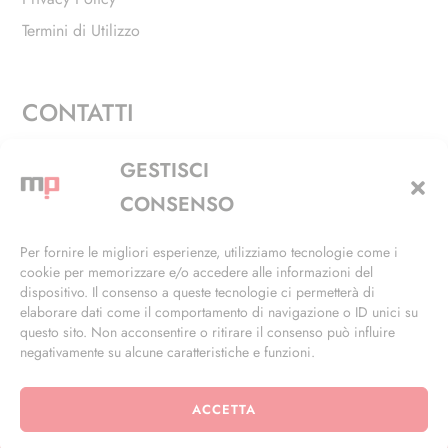
Termini di Utilizzo
CONTATTI
Via Alfieri, 27 - Trezzano Sul Naviglio (MI)
GESTISCI
+39 02 4846 3155
CONSENSO
+39 02 4846 3148
Per fornire le migliori esperienze, utilizziamo tecnologie come i
cookie per memorizzare e/o accedere alle informazioni del
info@masterphil.it
dispositivo. Il consenso a queste tecnologie ci permetterà di
elaborare dati come il comportamento di navigazione o ID unici su
questo sito. Non acconsentire o ritirare il consenso può influire
negativamente su alcune caratteristiche e funzioni.
ACCETTA
© 2026 | All Rights Reserved | Powered by
Ramdac