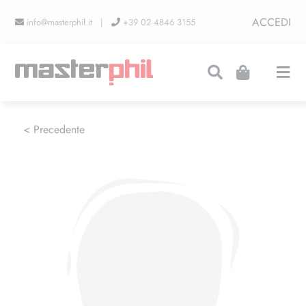
Salta
ACCEDI
info@masterphil.it |
+39 02 4846 3155
al
contenuto
Togg
Navi
PRODUZIONI
< Precedente
LINEA COLLEZIONISMO
FIERE
CONTATTI