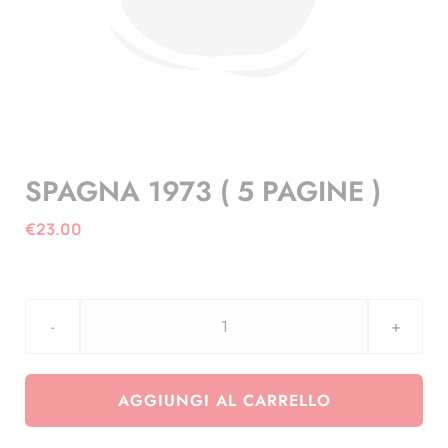
SPAGNA 1973 ( 5 PAGINE )
€
23.00
SPAGNA
1973
(
AGGIUNGI AL CARRELLO
5
PAGINE