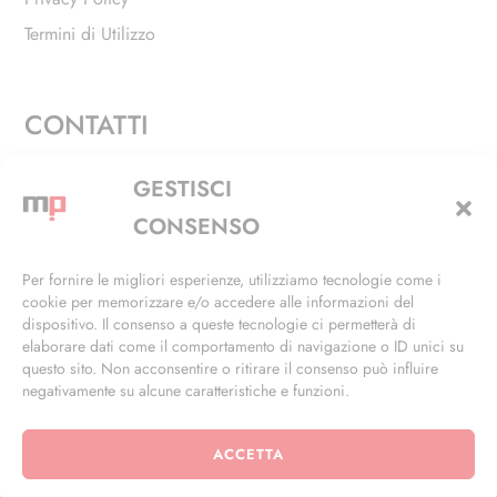
Termini di Utilizzo
CONTATTI
Via Alfieri, 27 - Trezzano Sul Naviglio (MI)
GESTISCI
+39 02 4846 3155
CONSENSO
+39 02 4846 3148
Per fornire le migliori esperienze, utilizziamo tecnologie come i
cookie per memorizzare e/o accedere alle informazioni del
info@masterphil.it
dispositivo. Il consenso a queste tecnologie ci permetterà di
elaborare dati come il comportamento di navigazione o ID unici su
questo sito. Non acconsentire o ritirare il consenso può influire
negativamente su alcune caratteristiche e funzioni.
ACCETTA
© 2026 | All Rights Reserved | Powered by
Ramdac