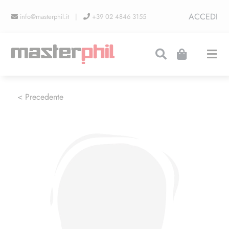
Salta
ACCEDI
info@masterphil.it |
+39 02 4846 3155
al
contenuto
Togg
Navi
PRODUZIONI
< Precedente
LINEA COLLEZIONISMO
FIERE
CONTATTI