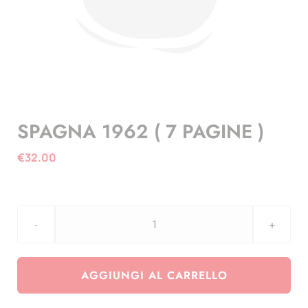
SPAGNA 1962 ( 7 PAGINE )
€
32.00
SPAGNA
1962
(
AGGIUNGI AL CARRELLO
7
PAGINE