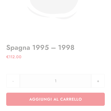
Spagna 1995 – 1998
€
112.00
Spagna
1995
-
AGGIUNGI AL CARRELLO
1998
quantità