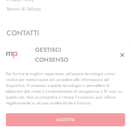
Termini di Utilizzo
CONTATTI
Via Alfieri, 27 - Trezzano Sul Naviglio (MI)
GESTISCI
+39 02 4846 3155
CONSENSO
+39 02 4846 3148
Per fornire le migliori esperienze, utilizziamo tecnologie come i
cookie per memorizzare e/o accedere alle informazioni del
info@masterphil.it
dispositivo. Il consenso a queste tecnologie ci permetterà di
elaborare dati come il comportamento di navigazione o ID unici su
questo sito. Non acconsentire o ritirare il consenso può influire
negativamente su alcune caratteristiche e funzioni.
ACCETTA
© 2026 | All Rights Reserved | Powered by
Ramdac