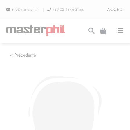
Salta
ACCEDI
info@masterphil.it |
+39 02 4846 3155
al
contenuto
Togg
Navi
PRODUZIONI
< Precedente
LINEA COLLEZIONISMO
FIERE
CONTATTI