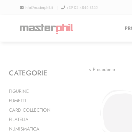
Salta
info@masterphil.it |
+39 02 4846 3155
al
contenuto
PR
< Precedente
CATEGORIE
FIGURINE
FUMETTI
CARD COLLECTION
FILATELIA
NUMISMATICA