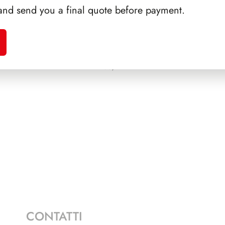
and send you a final quote before payment.
A 1995
PRESIDENZA SARAGAT
PRE
1965/1971
CONTATTI