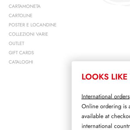
CARTAMONETA
CARTOLINE
POSTER E LOCANDINE
COLLEZIONI VARIE
OUTLET
GIFT CARDS
CATALOGHI
LOOKS LIKE 
PRODOTTI 
International orders
Online ordering is 
available at checko
international count