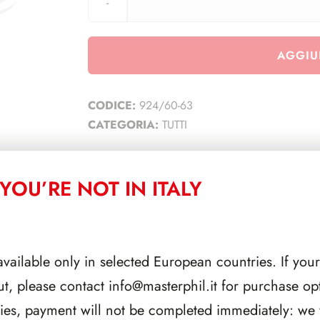
AGGIU
CODICE:
924/60-63
CATEGORIA:
TUTTI
YOU’RE NOT IN ITALY
CORRELATI
available only in selected European countries. If your
ut, please contact
info@masterphil.it
for purchase opt
ries, payment will not be completed immediately: we w