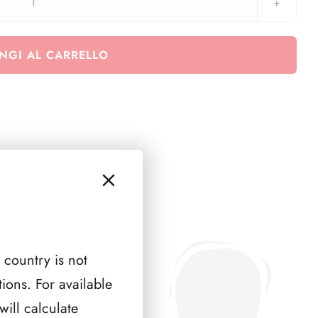
Spagna
1960
-
NGI AL CARRELLO
1963
quantità
 country is not
ions. For available
ill calculate