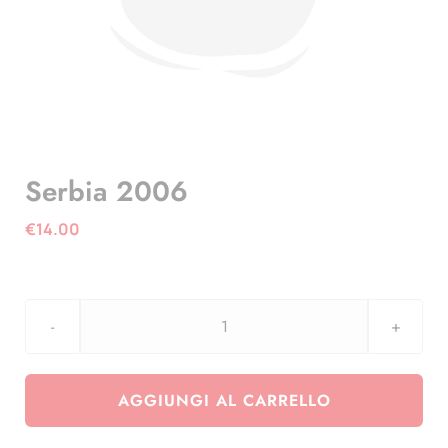
Serbia 2006
€
14.00
Serbia
2006
quantità
AGGIUNGI AL CARRELLO