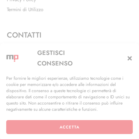
Termini di Utilizzo
CONTATTI
Via Alfieri, 27 - Trezzano Sul Naviglio (MI)
GESTISCI
+39 02 4846 3155
CONSENSO
+39 02 4846 3148
Per fornire le migliori esperienze, utilizziamo tecnologie come i
cookie per memorizzare e/o accedere alle informazioni del
info@masterphil.it
dispositivo. Il consenso a queste tecnologie ci permetterà di
elaborare dati come il comportamento di navigazione o ID unici su
questo sito. Non acconsentire o ritirare il consenso può influire
negativamente su alcune caratteristiche e funzioni.
ACCETTA
© 2026 | All Rights Reserved | Powered by
Ramdac