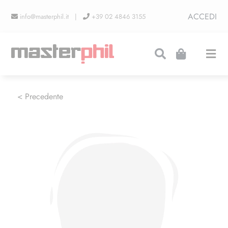
Salta
ACCEDI
info@masterphil.it |
+39 02 4846 3155
al
contenuto
Togg
Navi
PRODUZIONI
< Precedente
LINEA COLLEZIONISMO
FIERE
CONTATTI