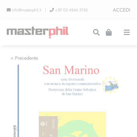
Salta
ACCEDI
info@masterphil.it |
+39 02 4846 3155
al
contenuto
Togg
Navi
PRODUZIONI
< Precedente
LINEA COLLEZIONISMO
FIERE
CONTATTI