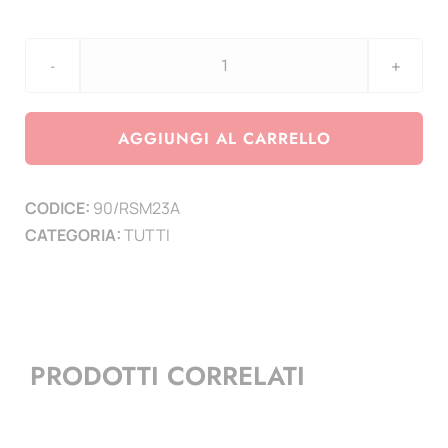
aggiornamento
San
Marino
AGGIUNGI AL CARRELLO
anno
2023
CODICE:
90/RSM23A
-
CATEGORIA:
TUTTI
con
argento
Protezione
della
Fauna
PRODOTTI CORRELATI
Selvatica
di
San