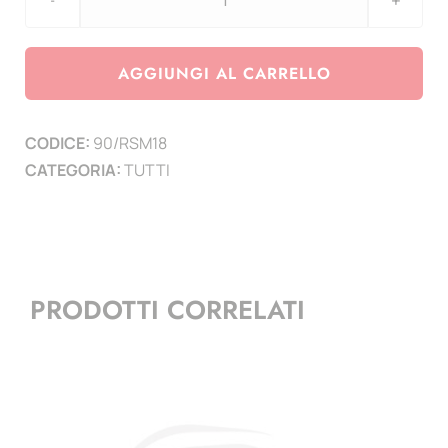
aggiornamento
San
Marino
AGGIUNGI AL CARRELLO
anno
2018
CODICE:
90/RSM18
quantità
CATEGORIA:
TUTTI
PRODOTTI CORRELATI