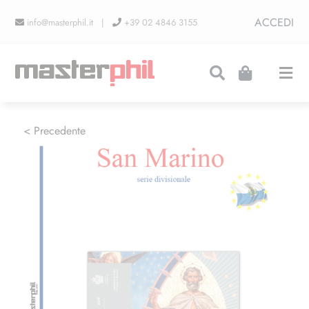
Salta
ACCEDI
info@masterphil.it |
+39 02 4846 3155
al
contenuto
Togg
Navi
PRODUZIONI
< Precedente
LINEA COLLEZIONISMO
FIERE
CONTATTI