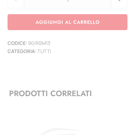
aggiornamento
San
Marino
AGGIUNGI AL CARRELLO
anno
2013
CODICE:
90/RSM13
quantità
CATEGORIA:
TUTTI
PRODOTTI CORRELATI