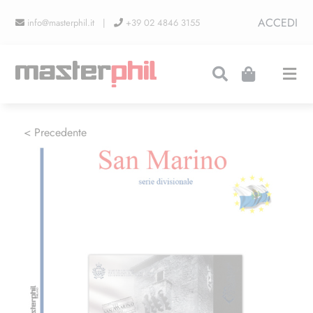
Salta
ACCEDI
info@masterphil.it |
+39 02 4846 3155
al
contenuto
Togg
Navi
PRODUZIONI
< Precedente
LINEA COLLEZIONISMO
FIERE
CONTATTI