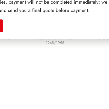
ries, payment will not be completed immediately: we w
and send you a final quote before payment.
A 1987
PRESIDENZA EINAUDI
SFORZ
1948/1955