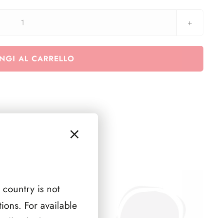
aggiornamento
San
Marino
NGI AL CARRELLO
anno
2009
Anno
int.
dell'astronomia
quantità
 country is not
ions. For available