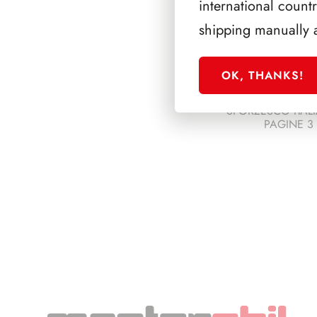
international count
shipping manually 
OK, THANKS!
SFORZESCO ITALI
PAGINE 3