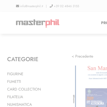
Salta
info@masterphil.it |
+39 02 4846 3155
al
contenuto
PR
< Precedente
CATEGORIE
FIGURINE
FUMETTI
CARD COLLECTION
FILATELIA
NUMISMATICA