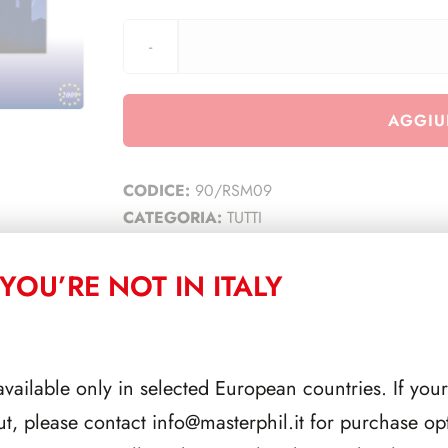
AGGIU
CODICE:
90/RSM09
CATEGORIA:
TUTTI
YOU’RE NOT IN ITALY
CORRELATI
available only in selected European countries. If your
ut, please contact
info@masterphil.it
for purchase opt