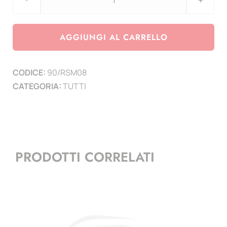
aggiornamento
San
Marino
AGGIUNGI AL CARRELLO
anno
2008
CODICE:
90/RSM08
quantità
CATEGORIA:
TUTTI
PRODOTTI CORRELATI