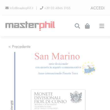
Salta
ACCEDI
info@masterphil.it |
+39 02 4846 3155
al
contenuto
Togg
Navi
PRODUZIONI
< Precedente
LINEA COLLEZIONISMO
FIERE
CONTATTI