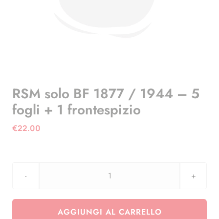
RSM solo BF 1877 / 1944 – 5
fogli + 1 frontespizio
€
22.00
RSM
solo
BF
AGGIUNGI AL CARRELLO