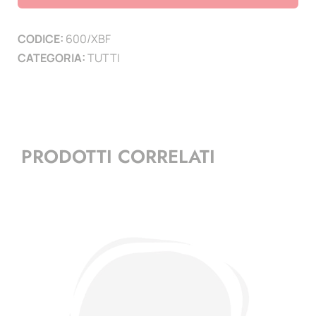
1877
/
CODICE:
600/XBF
1944
CATEGORIA:
TUTTI
-
5
fogli
+
1
PRODOTTI CORRELATI
frontespizio
quantità