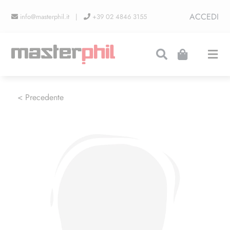
Salta
ACCEDI
info@masterphil.it |
+39 02 4846 3155
al
contenuto
Togg
Navi
PRODUZIONI
< Precedente
LINEA COLLEZIONISMO
FIERE
CONTATTI