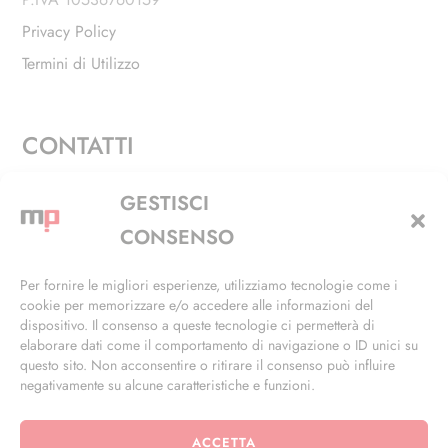
Privacy Policy
Termini di Utilizzo
CONTATTI
Via Alfieri, 27 - Trezzano Sul Naviglio (MI)
GESTISCI
+39 02 4846 3155
CONSENSO
+39 02 4846 3148
Per fornire le migliori esperienze, utilizziamo tecnologie come i
cookie per memorizzare e/o accedere alle informazioni del
info@masterphil.it
dispositivo. Il consenso a queste tecnologie ci permetterà di
elaborare dati come il comportamento di navigazione o ID unici su
questo sito. Non acconsentire o ritirare il consenso può influire
negativamente su alcune caratteristiche e funzioni.
ACCETTA