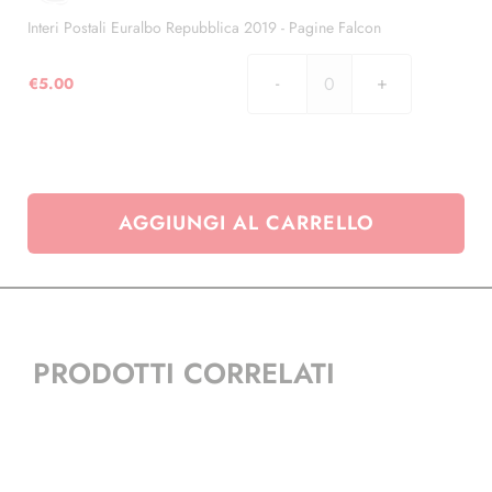
2017
-
Interi Postali Euralbo Repubblica 2019 - Pagine Falcon
Pagine
Falcon
€
5.00
Interi
quantità
Postali
Euralbo
Repubblica
2019
AGGIUNGI AL CARRELLO
-
Pagine
Falcon
quantità
PRODOTTI CORRELATI