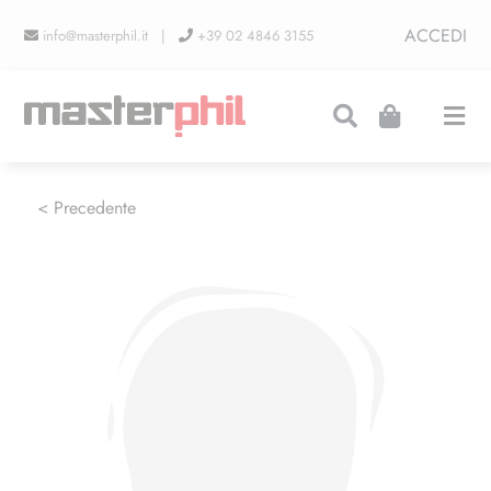
Salta
ACCEDI
info@masterphil.it |
+39 02 4846 3155
al
contenuto
Togg
Navi
PRODUZIONI
< Precedente
LINEA COLLEZIONISMO
FIERE
CONTATTI