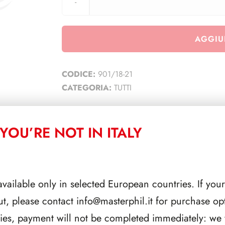
AGGIU
CODICE:
901/18-21
CATEGORIA:
TUTTI
YOU’RE NOT IN ITALY
CORRELATI
available only in selected European countries. If your
ut, please contact
info@masterphil.it
for purchase opt
ries, payment will not be completed immediately: we w