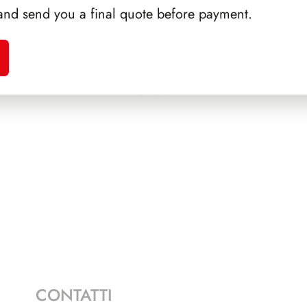
and send you a final quote before payment.
EGNI
SFORZESCO ITALIA 1985
PRE
PAGINE 3+1
CONTATTI