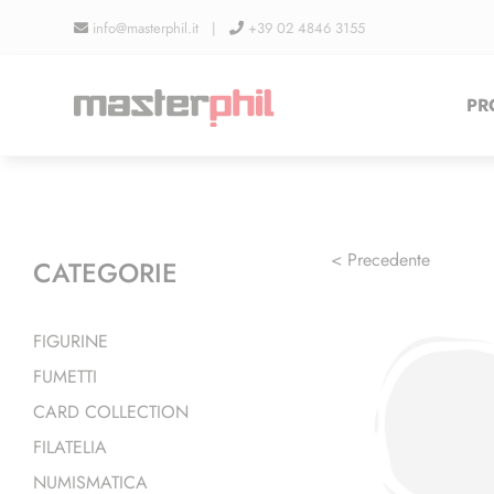
Salta
info@masterphil.it |
+39 02 4846 3155
al
contenuto
PR
< Precedente
CATEGORIE
FIGURINE
FUMETTI
CARD COLLECTION
FILATELIA
NUMISMATICA