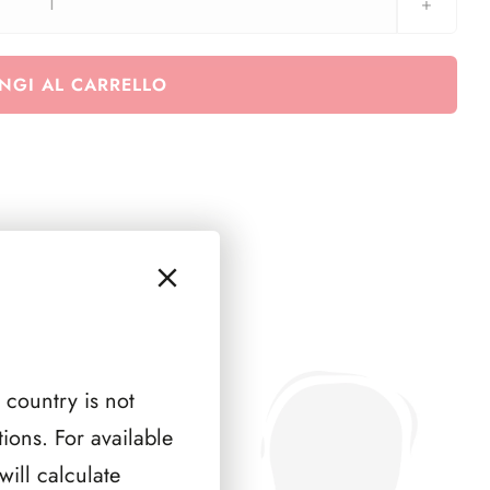
Repubblica
1918
-
NGI AL CARRELLO
1921
quantità
 country is not
ions. For available
ill calculate