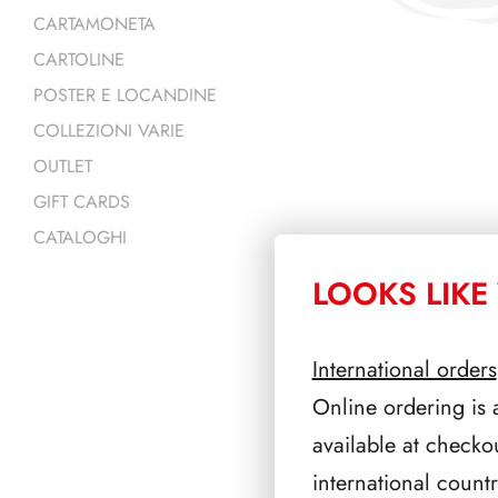
CARTAMONETA
CARTOLINE
POSTER E LOCANDINE
COLLEZIONI VARIE
OUTLET
GIFT CARDS
CATALOGHI
LOOKS LIKE 
PRODOTTI 
International orders
Online ordering is 
available at checko
international count