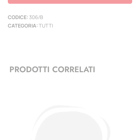
custodia
blu
CODICE:
306/B
quantità
CATEGORIA:
TUTTI
PRODOTTI CORRELATI