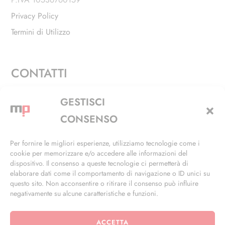
Privacy Policy
Termini di Utilizzo
CONTATTI
Via Alfieri, 27 - Trezzano Sul Naviglio (MI)
GESTISCI
+39 02 4846 3155
CONSENSO
+39 02 4846 3148
Per fornire le migliori esperienze, utilizziamo tecnologie come i
cookie per memorizzare e/o accedere alle informazioni del
info@masterphil.it
dispositivo. Il consenso a queste tecnologie ci permetterà di
elaborare dati come il comportamento di navigazione o ID unici su
questo sito. Non acconsentire o ritirare il consenso può influire
negativamente su alcune caratteristiche e funzioni.
ACCETTA