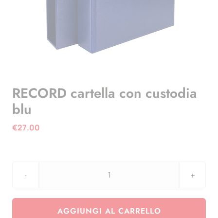
RECORD cartella con custodia
blu
€
27.00
RECORD
cartella
con
AGGIUNGI AL CARRELLO