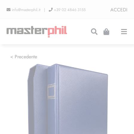
Salta
ACCEDI
info@masterphil.it |
+39 02 4846 3155
al
contenuto
Togg
Navi
PRODUZIONI
< Precedente
LINEA COLLEZIONISMO
FIERE
CONTATTI