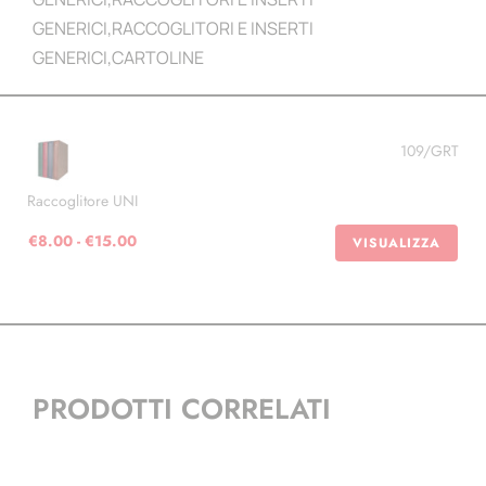
GENERICI
,
RACCOGLITORI E INSERTI
GENERICI
,
CARTOLINE
109/GRT
Raccoglitore UNI
Fascia
€
8.00
-
€
15.00
VISUALIZZA
di
prezzo:
da
€8.00
a
€15.00
PRODOTTI CORRELATI