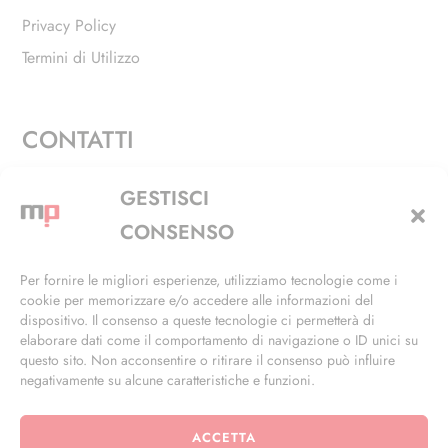
Privacy Policy
Termini di Utilizzo
CONTATTI
Via Alfieri, 27 - Trezzano Sul Naviglio (MI)
GESTISCI
+39 02 4846 3155
CONSENSO
+39 02 4846 3148
Per fornire le migliori esperienze, utilizziamo tecnologie come i
cookie per memorizzare e/o accedere alle informazioni del
info@masterphil.it
dispositivo. Il consenso a queste tecnologie ci permetterà di
elaborare dati come il comportamento di navigazione o ID unici su
questo sito. Non acconsentire o ritirare il consenso può influire
negativamente su alcune caratteristiche e funzioni.
ACCETTA