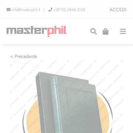
Salta
ACCEDI
info@masterphil.it |
+39 02 4846 3155
al
contenuto
Togg
Navi
PRODUZIONI
< Precedente
LINEA COLLEZIONISMO
FIERE
CONTATTI