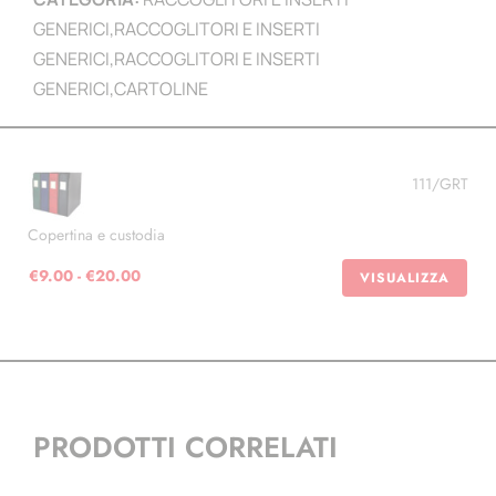
GENERICI
,
RACCOGLITORI E INSERTI
GENERICI
,
RACCOGLITORI E INSERTI
GENERICI
,
CARTOLINE
111/GRT
Copertina e custodia
Fascia
€
9.00
-
€
20.00
VISUALIZZA
di
prezzo:
da
€9.00
a
€20.00
PRODOTTI CORRELATI