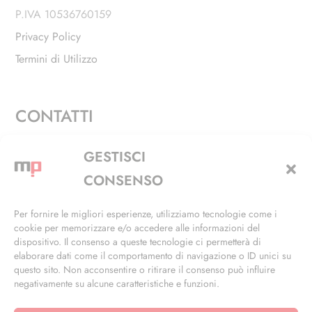
P.IVA 10536760159
Privacy Policy
Termini di Utilizzo
CONTATTI
Via Alfieri, 27 - Trezzano Sul Naviglio (MI)
GESTISCI
+39 02 4846 3155
CONSENSO
+39 02 4846 3148
Per fornire le migliori esperienze, utilizziamo tecnologie come i
cookie per memorizzare e/o accedere alle informazioni del
info@masterphil.it
dispositivo. Il consenso a queste tecnologie ci permetterà di
elaborare dati come il comportamento di navigazione o ID unici su
questo sito. Non acconsentire o ritirare il consenso può influire
negativamente su alcune caratteristiche e funzioni.