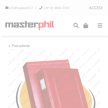
Salta
ACCEDI
info@masterphil.it |
+39 02 4846 3155
al
contenuto
Togg
Navi
PRODUZIONI
< Precedente
LINEA COLLEZIONISMO
FIERE
CONTATTI