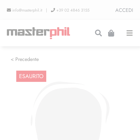
Salta
ACCEDI
info@masterphil.it |
+39 02 4846 3155
al
contenuto
Togg
Navi
PRODUZIONI
< Precedente
ESAURITO
LINEA COLLEZIONISMO
FIERE
CONTATTI