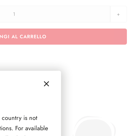
Raccoglitore
con
custodia
NGI AL CARRELLO
completo
di
inserti
dal
1953
al
1989
-
LIRA
quantità
 country is not
ions. For available