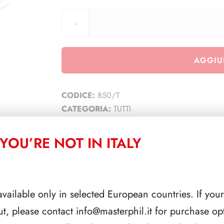
AGGIU
CODICE:
850/T
CATEGORIA:
TUTTI
YOU’RE NOT IN ITALY
CORRELATI
available only in selected European countries. If your
ut, please contact
info@masterphil.it
for purchase opt