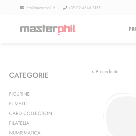
Salta
info@masterphil.it |
+39 02 4846 3155
al
contenuto
PR
< Precedente
CATEGORIE
FIGURINE
FUMETTI
CARD COLLECTION
FILATELIA
NUMISMATICA