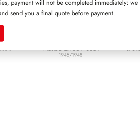
ries, payment will not be completed immediately: we w
and send you a final quote before payment.
RTINI
PRESIDENZA DE NICOLA
SFORZ
1945/1948