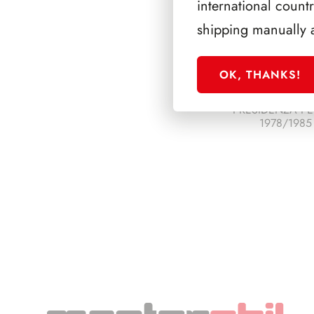
international count
shipping manually 
OK, THANKS!
PRESIDENZA PE
1978/1985