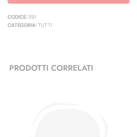
Volume
completo
CODICE:
391
con
CATEGORIA:
TUTTI
10
Pagine
quantità
PRODOTTI CORRELATI