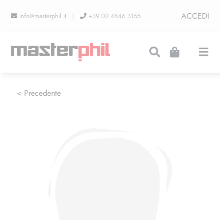
Salta
ACCEDI
info@masterphil.it |
+39 02 4846 3155
al
contenuto
Togg
Navi
PRODUZIONI
< Precedente
LINEA COLLEZIONISMO
FIERE
CONTATTI