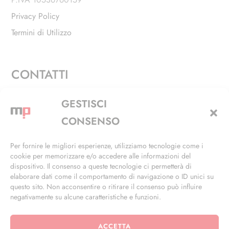
Privacy Policy
Termini di Utilizzo
CONTATTI
Via Alfieri, 27 - Trezzano Sul Naviglio (MI)
GESTISCI
+39 02 4846 3155
CONSENSO
+39 02 4846 3148
Per fornire le migliori esperienze, utilizziamo tecnologie come i
cookie per memorizzare e/o accedere alle informazioni del
info@masterphil.it
dispositivo. Il consenso a queste tecnologie ci permetterà di
elaborare dati come il comportamento di navigazione o ID unici su
questo sito. Non acconsentire o ritirare il consenso può influire
negativamente su alcune caratteristiche e funzioni.
ACCETTA