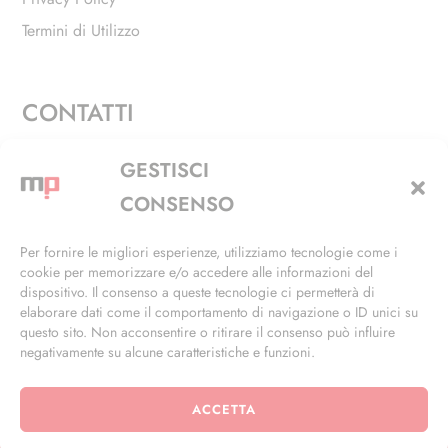
Termini di Utilizzo
CONTATTI
Via Alfieri, 27 - Trezzano Sul Naviglio (MI)
GESTISCI
+39 02 4846 3155
CONSENSO
+39 02 4846 3148
Per fornire le migliori esperienze, utilizziamo tecnologie come i
cookie per memorizzare e/o accedere alle informazioni del
info@masterphil.it
dispositivo. Il consenso a queste tecnologie ci permetterà di
elaborare dati come il comportamento di navigazione o ID unici su
questo sito. Non acconsentire o ritirare il consenso può influire
negativamente su alcune caratteristiche e funzioni.
ACCETTA
© 2026 | All Rights Reserved | Powered by
Ramdac