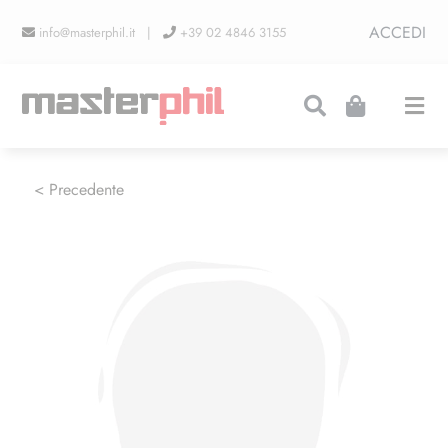
Salta
ACCEDI
info@masterphil.it |
+39 02 4846 3155
al
contenuto
Togg
Navi
PRODUZIONI
< Precedente
LINEA COLLEZIONISMO
FIERE
CONTATTI