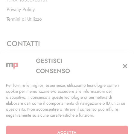
Privacy Policy
Termini di Utilizzo
CONTATTI
Via Alfieri, 27 - Trezzano Sul Naviglio (MI)
GESTISCI
+39 02 4846 3155
CONSENSO
+39 02 4846 3148
Per fornire le migliori esperienze, utilizziamo tecnologie come i
cookie per memorizzare e/o accedere alle informazioni del
info@masterphil.it
dispositivo. Il consenso a queste tecnologie ci permetterà di
elaborare dati come il comportamento di navigazione o ID unici su
questo sito. Non acconsentire o ritirare il consenso può influire
negativamente su alcune caratteristiche e funzioni.
ACCETTA