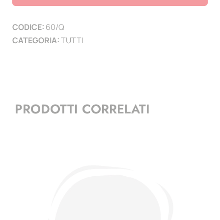
utile
cm
CODICE:
60/Q
19,5
CATEGORIA:
TUTTI
x
24,8
-
conf.
10
PRODOTTI CORRELATI
pz.
quantità