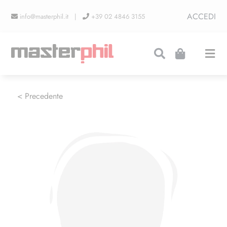
Salta
ACCEDI
info@masterphil.it |
+39 02 4846 3155
al
contenuto
Togg
Navi
PRODUZIONI
< Precedente
LINEA COLLEZIONISMO
FIERE
CONTATTI