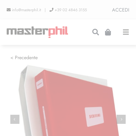
Salta
ACCEDI
info@masterphil.it |
+39 02 4846 3155
al
contenuto
Togg
Navi
PRODUZIONI
< Precedente
LINEA COLLEZIONISMO
FIERE
CONTATTI