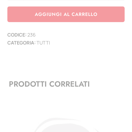
e
custodia
AGGIUNGI AL CARRELLO
vuota
quantità
CODICE:
236
CATEGORIA:
TUTTI
PRODOTTI CORRELATI