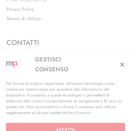
Privacy Policy
Termini di Utilizzo
CONTATTI
Via Alfieri, 27 - Trezzano Sul Naviglio (MI)
GESTISCI
+39 02 4846 3155
CONSENSO
+39 02 4846 3148
Per fornire le migliori esperienze, utilizziamo tecnologie come i
cookie per memorizzare e/o accedere alle informazioni del
info@masterphil.it
dispositivo. Il consenso a queste tecnologie ci permetterà di
elaborare dati come il comportamento di navigazione o ID unici su
questo sito. Non acconsentire o ritirare il consenso può influire
negativamente su alcune caratteristiche e funzioni.
ACCETTA