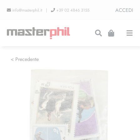
Salta
ACCEDI
info@masterphil.it |
+39 02 4846 3155
al
contenuto
Togg
Navi
PRODUZIONI
< Precedente
LINEA COLLEZIONISMO
FIERE
CONTATTI