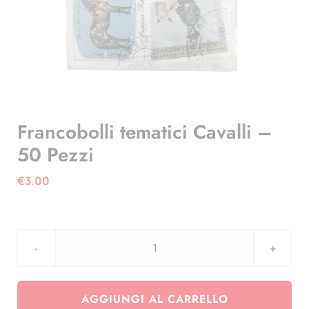
Francobolli tematici Cavalli –
50 Pezzi
€
3.00
Francobolli
tematici
Cavalli
AGGIUNGI AL CARRELLO