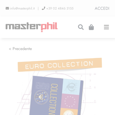
Salta
ACCEDI
info@masterphil.it |
+39 02 4846 3155
al
contenuto
Togg
Navi
PRODUZIONI
< Precedente
LINEA COLLEZIONISMO
FIERE
CONTATTI