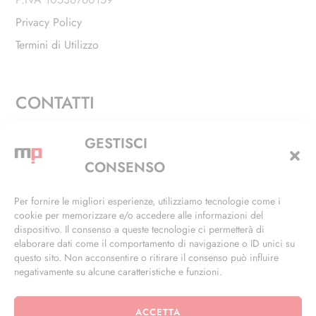
Privacy Policy
Termini di Utilizzo
CONTATTI
Via Alfieri, 27 - Trezzano Sul Naviglio (MI)
GESTISCI
+39 02 4846 3155
CONSENSO
+39 02 4846 3148
Per fornire le migliori esperienze, utilizziamo tecnologie come i
cookie per memorizzare e/o accedere alle informazioni del
info@masterphil.it
dispositivo. Il consenso a queste tecnologie ci permetterà di
elaborare dati come il comportamento di navigazione o ID unici su
questo sito. Non acconsentire o ritirare il consenso può influire
negativamente su alcune caratteristiche e funzioni.
ACCETTA