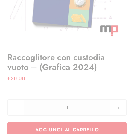
Raccoglitore con custodia
vuoto – (Grafica 2024)
€
20.00
Raccoglitore
con
custodia
AGGIUNGI AL CARRELLO