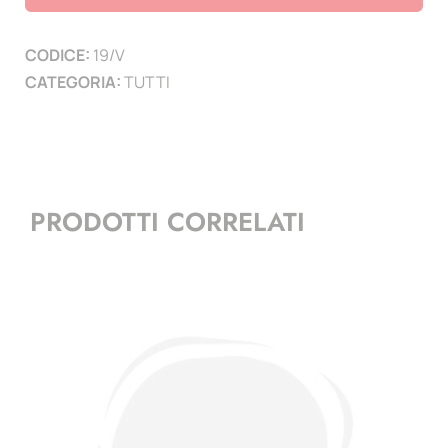
vuoto
-
CODICE:
19/V
(Grafica
CATEGORIA:
TUTTI
2024)
quantità
PRODOTTI CORRELATI