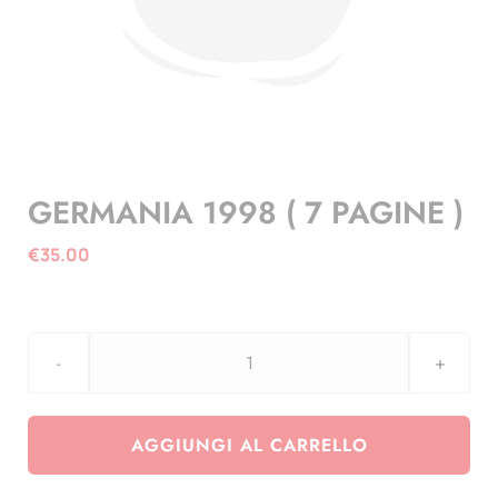
GERMANIA 1998 ( 7 PAGINE )
€
35.00
GERMANIA
1998
(
AGGIUNGI AL CARRELLO
7
PAGINE