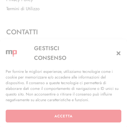
Termini di Utilizzo
CONTATTI
Via Alfieri, 27 - Trezzano Sul Naviglio (MI)
GESTISCI
+39 02 4846 3155
CONSENSO
+39 02 4846 3148
Per fornire le migliori esperienze, utilizziamo tecnologie come i
cookie per memorizzare e/o accedere alle informazioni del
info@masterphil.it
dispositivo. Il consenso a queste tecnologie ci permetterà di
elaborare dati come il comportamento di navigazione o ID unici su
questo sito. Non acconsentire o ritirare il consenso può influire
negativamente su alcune caratteristiche e funzioni.
ACCETTA
© 2026 | All Rights Reserved | Powered by
Ramdac