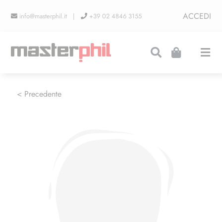
Salta
ACCEDI
info@masterphil.it |
+39 02 4846 3155
al
contenuto
Togg
Navi
PRODUZIONI
< Precedente
LINEA COLLEZIONISMO
FIERE
CONTATTI