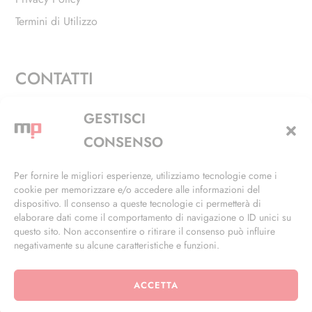
Termini di Utilizzo
CONTATTI
Via Alfieri, 27 - Trezzano Sul Naviglio (MI)
GESTISCI
+39 02 4846 3155
CONSENSO
+39 02 4846 3148
Per fornire le migliori esperienze, utilizziamo tecnologie come i
cookie per memorizzare e/o accedere alle informazioni del
info@masterphil.it
dispositivo. Il consenso a queste tecnologie ci permetterà di
elaborare dati come il comportamento di navigazione o ID unici su
questo sito. Non acconsentire o ritirare il consenso può influire
negativamente su alcune caratteristiche e funzioni.
ACCETTA
© 2026 | All Rights Reserved | Powered by
Ramdac