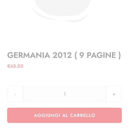
GERMANIA 2012 ( 9 PAGINE )
€
45.00
GERMANIA
2012
(
AGGIUNGI AL CARRELLO
9
PAGINE