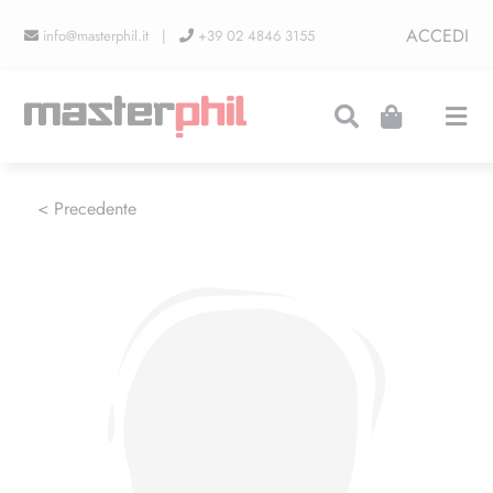
Salta
ACCEDI
info@masterphil.it |
+39 02 4846 3155
al
contenuto
Togg
Navi
PRODUZIONI
< Precedente
LINEA COLLEZIONISMO
FIERE
CONTATTI