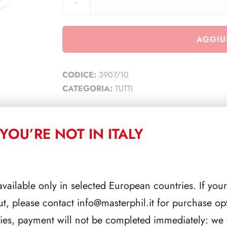
AGGIU
CODICE:
3907/10
CATEGORIA:
TUTTI
YOU’RE NOT IN ITALY
CORRELATI
available only in selected European countries. If your
ut, please contact
info@masterphil.it
for purchase opt
ries, payment will not be completed immediately: we w