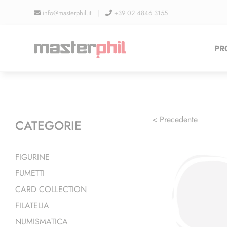
Salta
info@masterphil.it |
+39 02 4846 3155
al
contenuto
PR
< Precedente
CATEGORIE
FIGURINE
FUMETTI
CARD COLLECTION
FILATELIA
NUMISMATICA