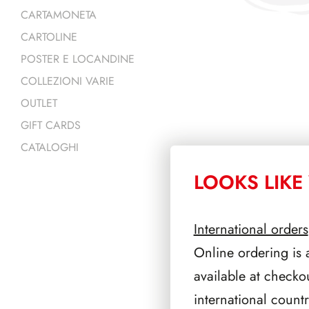
CARTAMONETA
CARTOLINE
POSTER E LOCANDINE
COLLEZIONI VARIE
OUTLET
GIFT CARDS
CATALOGHI
LOOKS LIKE 
PRODOTTI 
International orders
Online ordering is 
available at checko
international count