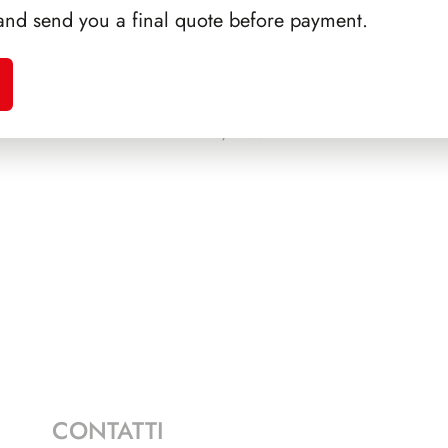
and send you a final quote before payment.
A 1985
PRESIDENZA EINAUDI
SFORZ
1
1948/1955
CONTATTI