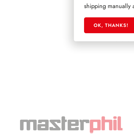
shipping manually 
OK, THANKS!
SFORZESCO ITALI
PAGINE 3+