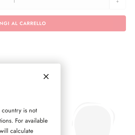
GERMANIA
2010
(
NGI AL CARRELLO
9
PAGINE
)
quantità
 country is not
ions. For available
ill calculate