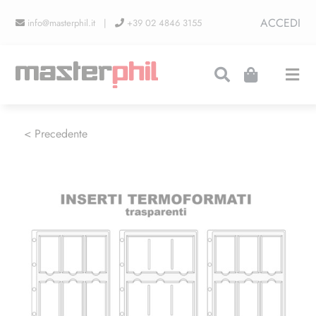
Salta
ACCEDI
info@masterphil.it |
+39 02 4846 3155
al
contenuto
Togg
Navi
PRODUZIONI
< Precedente
LINEA COLLEZIONISMO
FIERE
CONTATTI