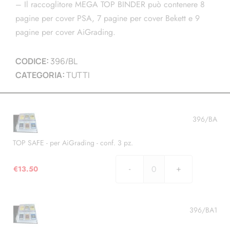
– Il raccoglitore MEGA TOP BINDER può contenere 8
pagine per cover PSA, 7 pagine per cover Bekett e 9
pagine per cover AiGrading.
CODICE:
396/BL
CATEGORIA:
TUTTI
396/BA
TOP SAFE - per AiGrading - conf. 3 pz.
€
13.50
TOP
SAFE
-
per
396/BA1
AiGrading