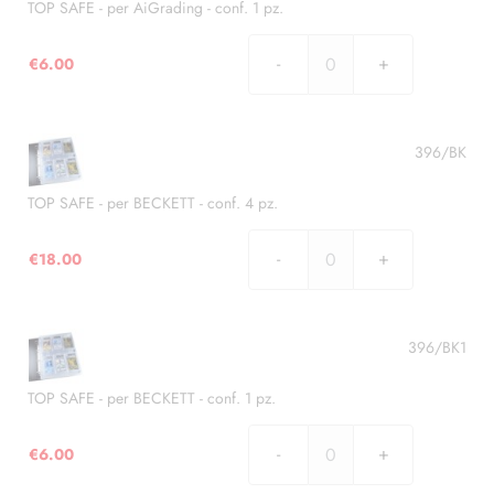
-
TOP SAFE - per AiGrading - conf. 1 pz.
conf.
3
€
6.00
TOP
pz.
SAFE
quantità
-
per
396/BK
AiGrading
-
TOP SAFE - per BECKETT - conf. 4 pz.
conf.
1
€
18.00
TOP
pz.
SAFE
quantità
-
per
396/BK1
BECKETT
-
TOP SAFE - per BECKETT - conf. 1 pz.
conf.
4
€
6.00
TOP
pz.
SAFE