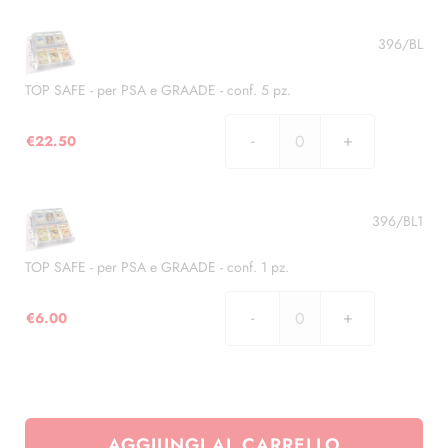
quantità
-
per
396/BL
BECKETT
-
TOP SAFE - per PSA e GRAADE - conf. 5 pz.
conf.
1
€
22.50
TOP
pz.
SAFE
quantità
-
per
396/BL1
PSA
e
TOP SAFE - per PSA e GRAADE - conf. 1 pz.
GRAADE
-
€
6.00
TOP
conf.
SAFE
5
-
pz.
per
quantità
PSA
AGGIUNGI AL CARRELLO
e