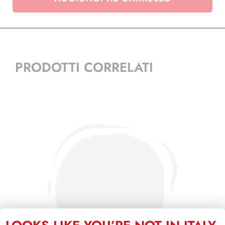
GRAADE
-
conf.
1
pz.
PRODOTTI CORRELATI
quantità