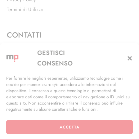
Termini di Utilizzo
CONTATTI
Via Alfieri, 27 - Trezzano Sul Naviglio (MI)
GESTISCI
+39 02 4846 3155
CONSENSO
+39 02 4846 3148
Per fornire le migliori esperienze, utilizziamo tecnologie come i
cookie per memorizzare e/o accedere alle informazioni del
info@masterphil.it
dispositivo. Il consenso a queste tecnologie ci permetterà di
elaborare dati come il comportamento di navigazione o ID unici su
questo sito. Non acconsentire o ritirare il consenso può influire
negativamente su alcune caratteristiche e funzioni.
ACCETTA
© 2026 | All Rights Reserved | Powered by
Ramdac