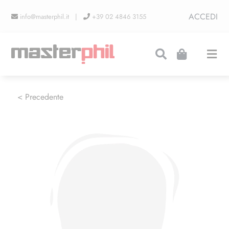
Salta
ACCEDI
info@masterphil.it |
+39 02 4846 3155
al
contenuto
Togg
Navi
PRODUZIONI
< Precedente
LINEA COLLEZIONISMO
FIERE
CONTATTI