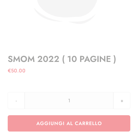
SMOM 2022 ( 10 PAGINE )
€
50.00
SMOM
2022
(
AGGIUNGI AL CARRELLO
10
PAGINE