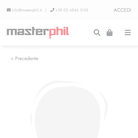
Salta
ACCEDI
info@masterphil.it |
+39 02 4846 3155
al
contenuto
Togg
Navi
PRODUZIONI
< Precedente
LINEA COLLEZIONISMO
FIERE
CONTATTI