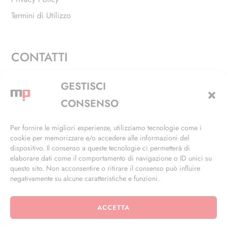
Termini di Utilizzo
CONTATTI
Via Alfieri, 27 - Trezzano Sul Naviglio (MI)
GESTISCI
+39 02 4846 3155
CONSENSO
+39 02 4846 3148
Per fornire le migliori esperienze, utilizziamo tecnologie come i
cookie per memorizzare e/o accedere alle informazioni del
info@masterphil.it
dispositivo. Il consenso a queste tecnologie ci permetterà di
elaborare dati come il comportamento di navigazione o ID unici su
questo sito. Non acconsentire o ritirare il consenso può influire
negativamente su alcune caratteristiche e funzioni.
ACCETTA
© 2026 | All Rights Reserved | Powered by
Ramdac