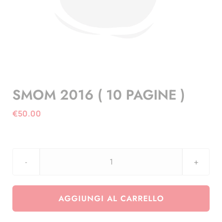
SMOM 2016 ( 10 PAGINE )
€
50.00
SMOM
2016
(
AGGIUNGI AL CARRELLO
10
PAGINE