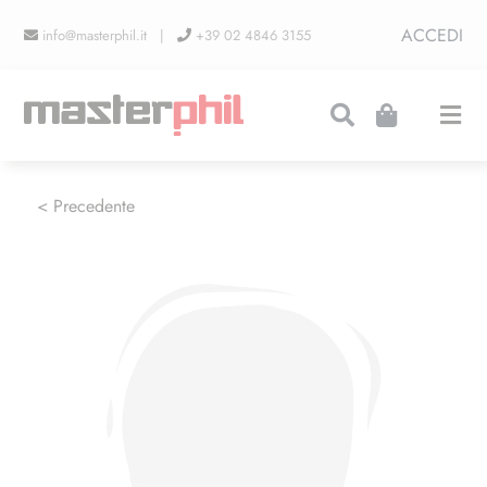
Salta
ACCEDI
info@masterphil.it |
+39 02 4846 3155
al
contenuto
Togg
Navi
PRODUZIONI
< Precedente
LINEA COLLEZIONISMO
FIERE
CONTATTI