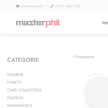
Salta
info@masterphil.it |
+39 02 4846 3155
al
contenuto
PR
< Precedente
CATEGORIE
FIGURINE
FUMETTI
CARD COLLECTION
FILATELIA
NUMISMATICA