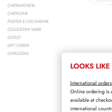
CARTAMONETA
CARTOLINE
POSTER E LOCANDINE
COLLEZIONI VARIE
OUTLET
GIFT CARDS
CATALOGHI
LOOKS LIKE 
PRODOTTI 
International orders
Online ordering is 
available at checko
international count