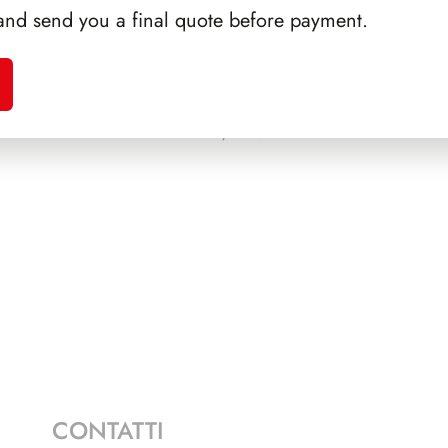
and send you a final quote before payment.
A 1994
PRESIDENZA DE NICOLA
PRES
1945/1948
CONTATTI