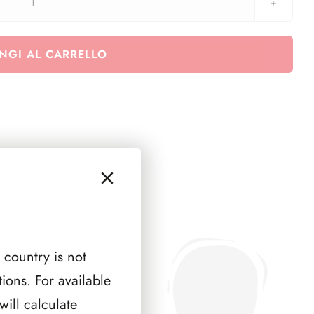
SMOM
1993
(
NGI AL CARRELLO
7
PAGINE
)
quantità
 country is not
ions. For available
ill calculate