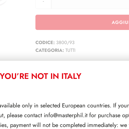
AGGIU
CODICE:
3800/93
CATEGORIA:
TUTTI
YOU’RE NOT IN ITALY
CORRELATI
available only in selected European countries. If your
ut, please contact
info@masterphil.it
for purchase opt
ries, payment will not be completed immediately: we w